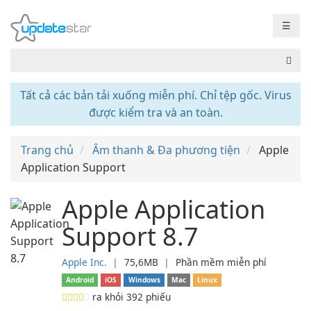
☰
Tất cả các bản tải xuống miễn phí. Chỉ tệp gốc. Virus
được kiểm tra và an toàn.
Trang chủ
Âm thanh & Đa phương tiện
Apple
Application Support
Apple Application
Support 8.7
Apple Inc.
❘
75,6MB
❘
Phần mềm miễn phí
Android
iOS
Windows
Mac
Linux
ra khỏi
392
phiếu