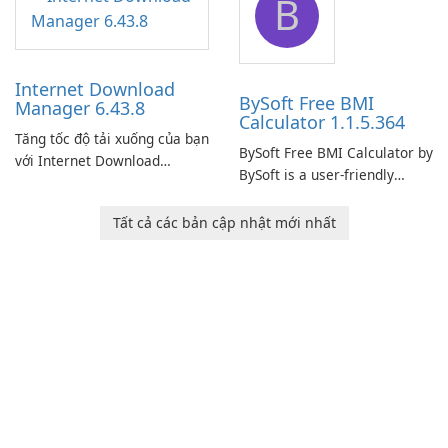
B
monitor your internet
effectively manage their
connection and provide real-
network infrastructure.
time insights into its
performance.
Internet Download
BySoft Free BMI
Manager 6.43.8
Calculator 1.1.5.364
Tăng tốc độ tải xuống của bạn
BySoft Free BMI Calculator by
với Internet Download
BySoft is a user-friendly
Manager!
software application
designed to help you
Tất cả các bản cập nhật mới nhất
calculate your Body Mass
Index quickly and accurately.