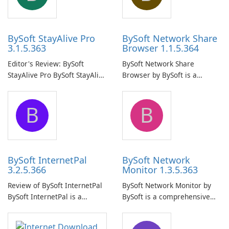
BySoft StayAlive Pro
BySoft Network Share
3.1.5.363
Browser 1.1.5.364
Editor's Review: BySoft
BySoft Network Share
StayAlive Pro BySoft StayAlive
Browser by BySoft is a
Pro is a reliable software
comprehensive software
application designed to
application that allows users
B
B
ensure the continuous and
to easily browse and manage
uninterrupted operation of
shared folders on their
your computer system.
network.
BySoft InternetPal
BySoft Network
3.2.5.366
Monitor 1.3.5.363
Review of BySoft InternetPal
BySoft Network Monitor by
BySoft InternetPal is a
BySoft is a comprehensive
comprehensive software
network monitoring software
application designed to
designed to help businesses