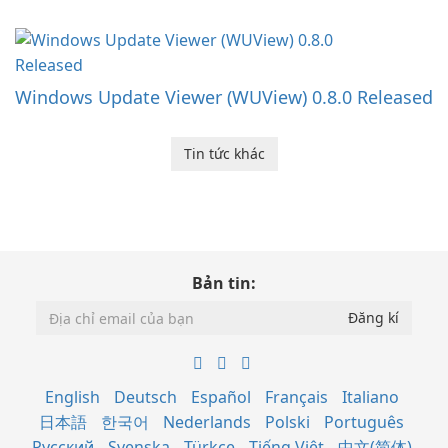
Windows Update Viewer (WUView) 0.8.0 Released
Tin tức khác
Bản tin:
English
Deutsch
Español
Français
Italiano
日本語
한국어
Nederlands
Polski
Português
Русский
Svenska
Türkçe
Tiếng Việt
中文(简体)